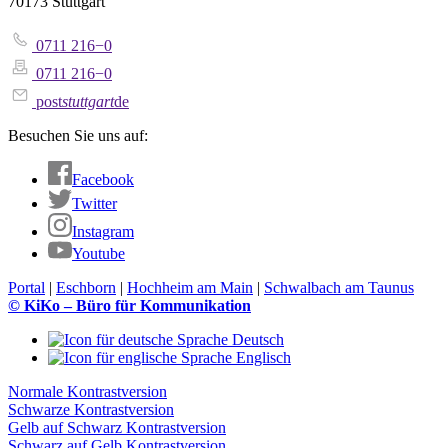
70173 Stuttgart
0711 216−0
0711 216−0
post
stuttgart
de
Besuchen Sie uns auf:
Facebook
Twitter
Instagram
Youtube
Portal
|
Eschborn
|
Hochheim am Main
|
Schwalbach am Taunus
© KiKo – Büro für Kommunikation
Deutsch
Englisch
Normale Kontrastversion
Schwarze Kontrastversion
Gelb auf Schwarz Kontrastversion
Schwarz auf Gelb Kontrastversion