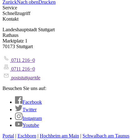
Zurück
Nach oben
Drucken
Service
Schnellzugriff
Kontakt
Landeshauptstadt Stuttgart
Rathaus
Marktplatz 1
70173 Stuttgart
0711 216−0
0711 216−0
post
stuttgart
de
Besuchen Sie uns auf:
Facebook
Twitter
Instagram
Youtube
Portal
|
Eschborn
|
Hochheim am Main
|
Schwalbach am Taunus