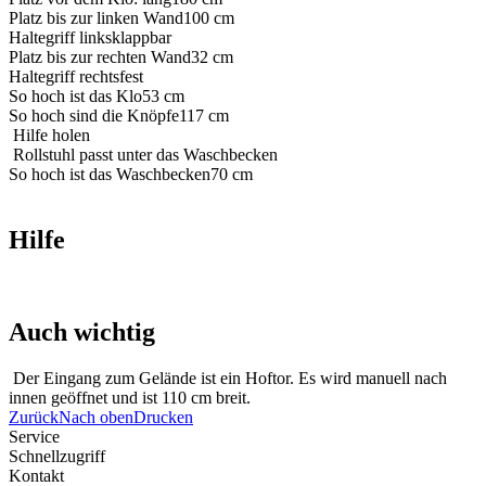
Platz bis zur linken Wand
100 cm
Haltegriff links
klappbar
Platz bis zur rechten Wand
32 cm
Haltegriff rechts
fest
So hoch ist das Klo
53 cm
So hoch sind die Knöpfe
117 cm
Hilfe holen
Rollstuhl passt unter das Waschbecken
So hoch ist das Waschbecken
70 cm
Hilfe
Auch wichtig
Der Eingang zum Gelände ist ein Hoftor. Es wird manuell nach
innen geöffnet und ist 110 cm breit.
Zurück
Nach oben
Drucken
Service
Schnellzugriff
Kontakt