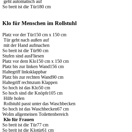
geht automatisch auf
So breit ist die Tür
180 cm
Klo für Menschen im Rollstuhl
Platz vor der Tür
150 cm x 150 cm
Tür geht nach außen auf
mit der Hand aufmachen
So breit ist die Tür
90 cm
Stufen sind aus
Fliesen
Platz vor dem Klo
150 cm x 150 cm
Platz bis zur linken Wand
156 cm
Haltegriff links
klappbar
Platz bis zur rechten Wand
90 cm
Haltegriff rechts
zum Klappen
So hoch ist das Klo
50 cm
So hoch sind die Knöpfe
105 cm
Hilfe holen
Rollstuhl passt unter das Waschbecken
So hoch ist das Waschbecken
67 cm
Wo
Im allgemeinen Toilettenbereich
Klo für Frauen
So breit ist die Tür
77 cm
So breit ist die Klotür
61 cm