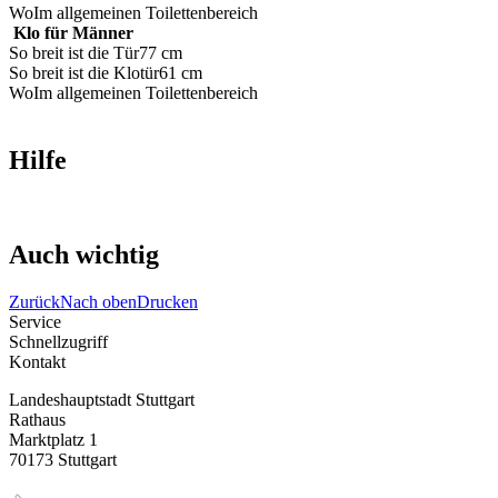
Wo
Im allgemeinen Toilettenbereich
Klo für Männer
So breit ist die Tür
77 cm
So breit ist die Klotür
61 cm
Wo
Im allgemeinen Toilettenbereich
Hilfe
Auch wichtig
Zurück
Nach oben
Drucken
Service
Schnellzugriff
Kontakt
Landeshauptstadt Stuttgart
Rathaus
Marktplatz 1
70173 Stuttgart