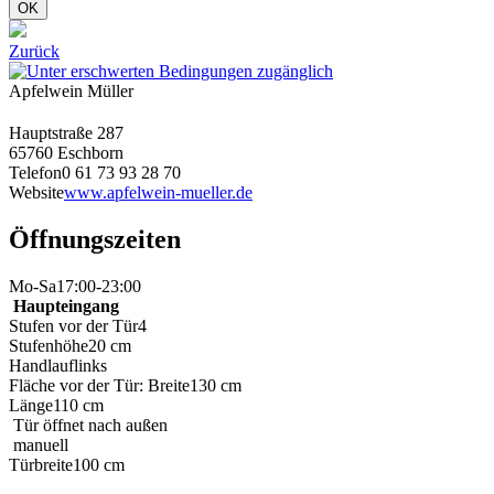
OK
Zurück
Apfelwein Müller
Hauptstraße 287
65760 Eschborn
Telefon
0 61 73 93 28 70
Website
www.apfelwein-mueller.de
Öffnungszeiten
Mo-Sa
17:00-23:00
Haupteingang
Stufen vor der Tür
4
Stufenhöhe
20 cm
Handlauf
links
Fläche vor der Tür: Breite
130 cm
Länge
110 cm
Tür öffnet nach außen
manuell
Türbreite
100 cm