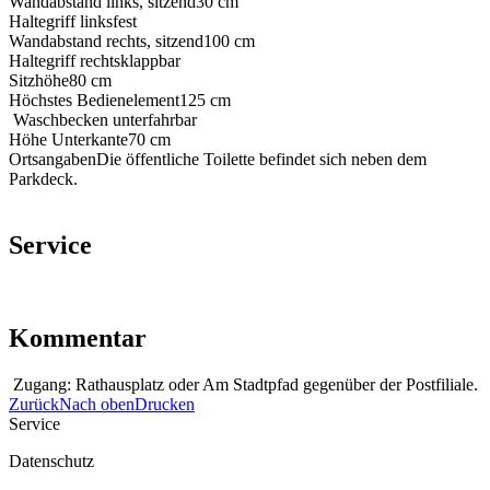
Wandabstand links, sitzend
30 cm
Haltegriff links
fest
Wandabstand rechts, sitzend
100 cm
Haltegriff rechts
klappbar
Sitzhöhe
80 cm
Höchstes Bedienelement
125 cm
Waschbecken unterfahrbar
Höhe Unterkante
70 cm
Ortsangaben
Die öffentliche Toilette befindet sich neben dem
Parkdeck.
Service
Kommentar
Zugang: Rathausplatz oder Am Stadtpfad gegenüber der Postfiliale.
Zurück
Nach oben
Drucken
Service
Datenschutz